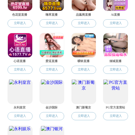
共2条
上页
1
下页