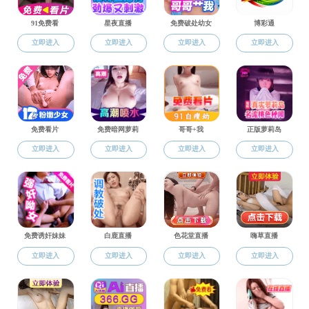
绿帽社 举办“数聚英才 职通...
绿帽社 余跃副教授参与的偏...
1984
年，获批概率
绿帽社 学子连续四届获全国...
1988
年，开设数理
双教授领航：数学力量赋...
1999
年，数理统计
校长廖永安来绿帽社 调研
2008年，获批智
建）。
通知公告
2011
年，获批统计
绿帽社 数学与计算科学...
2012
年，获批统计
绿帽社 2025...
2014
年，获批应用
“数值代数与高性能计算...
2014年，获批
工程
学学科合建）。
绿帽社 2025...
2016年，统计学
中国数学会数学教育分会2...